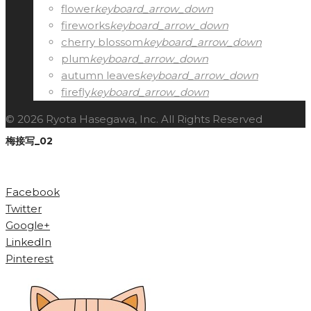
flower
keyboard_arrow_down
fireworks
keyboard_arrow_down
cherry blossom
keyboard_arrow_down
plum
keyboard_arrow_down
autumn leaves
keyboard_arrow_down
firefly
keyboard_arrow_down
© 2026 Ryota Hasegawa, Inc. All Rights Reserved
梅接写_02
Facebook
Twitter
Google+
LinkedIn
Pinterest