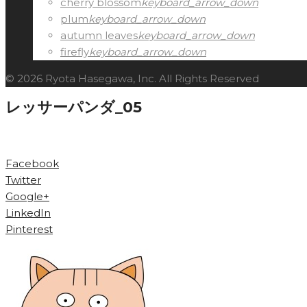
cherry blossom
keyboard_arrow_down
plum
keyboard_arrow_down
autumn leaves
keyboard_arrow_down
firefly
keyboard_arrow_down
© 2026 Ryota Hasegawa, Inc. All Rights Reserved
レッサーパンダ_05
Facebook
Twitter
Google+
LinkedIn
Pinterest