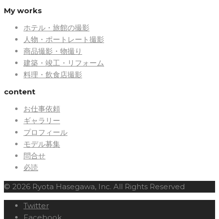
My works
ホテル・旅館の撮影
人物・ポートレート撮影
商品撮影・物撮り
建築・竣工・リフォーム
料理・飲食店撮影
content
お仕事依頼
ギャラリー
プロフィール
モデル募集
問合せ
必読
© 2026 Ryota Hasegawa, Inc. All Rights Reserved
Twitter
Facebook