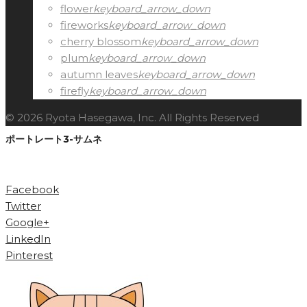
flower
keyboard_arrow_down
fireworks
keyboard_arrow_down
cherry blossom
keyboard_arrow_down
plum
keyboard_arrow_down
autumn leaves
keyboard_arrow_down
firefly
keyboard_arrow_down
© 2026 Ryota Hasegawa, Inc. All Rights Reserved
ポートレート3-サムネ
Facebook
Twitter
Google+
LinkedIn
Pinterest